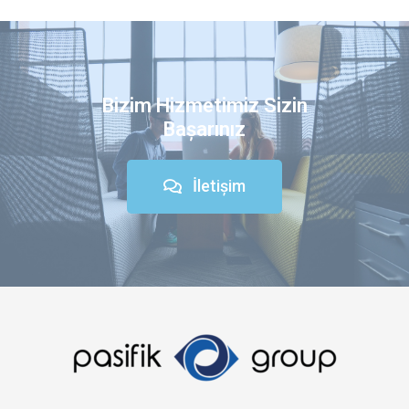
Bizim Hizmetimiz Sizin
Bașarınız
İletișim